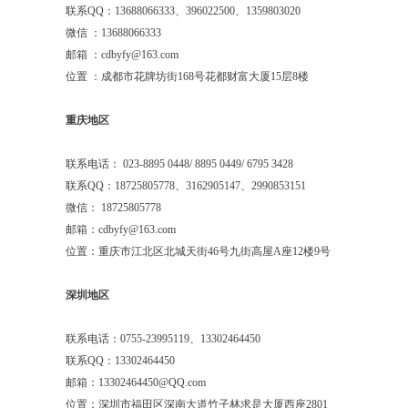
联系
QQ
：
13688066333
、
396022500
、
1359803020
微信
：
13688066333
邮箱
：
cdbyfy@163.com
位置
：成都市花牌坊街
168
号花都财富大厦15层
8
楼
重庆地区
联系电话：
023-8895 0448/ 8895 0449/ 6795 3428
联系
QQ
：
18725805778
、
3162905147
、
2990853151
微信：
18725805778
邮箱：
cdbyfy@163.com
位置：重庆市江北区北城天街
46
号九街高屋
A
座
12
楼
9
号
深圳地区
联系电话：
0755-23995119
、
13302464450
联系
QQ
：
13302464450
邮箱：
13302464450@QQ.com
位置：深圳市福田区深南大道竹子林求是大厦西座
2801