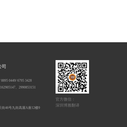
公司
895 0449/ 6795 3428
62905147、2990853151
官方微信：
深圳博雅翻译
街46号九街高屋A座12楼9