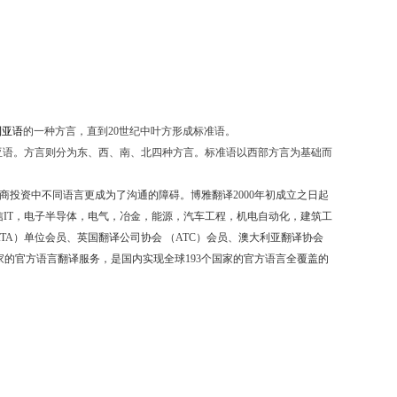
利亚语
的一种方言，直到
20
世纪中叶方形成标准语。
亚语。方言则分为东、西、南、北四种方言。标准语以西部方言为基础而
商投资中不同语言更成为了沟通的障碍。博雅翻译
2000
年初成立之日起
信
IT
，电子半导体，电气，冶金，能源，汽车工程，机电自动化，建筑工
TA
）单位会员、英国翻译公司协会
（
ATC
）会员、澳大利亚翻译协会
家的官方语言翻译服务，是国内实现全球
193
个国家的官方语言全覆盖的