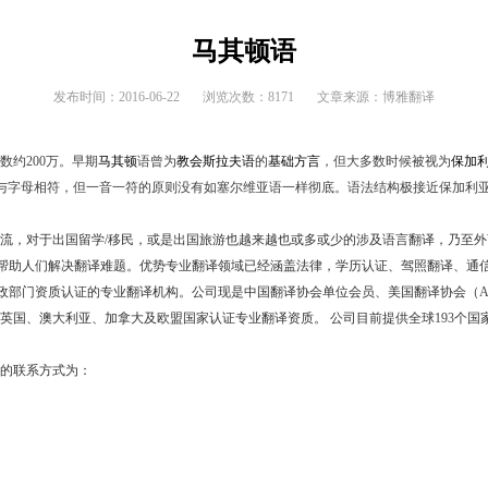
马其顿语
发布时间：2016-06-22 浏览次数：8171 文章来源：博雅翻译
数约
200
万。早期
马其顿
语曾为
教会斯拉夫语
的
基础方言
，但大多数时候被视为
保加
与字母相符，但一音一符的原则没有如塞尔维亚语一样彻底。语法结构极接近保加利
流，对于出国留学
/
移民，或是出国旅游也越来越也或多或少的涉及语言翻译，乃至外
帮助人们解决翻译难题。优势专业翻译领域已经涵盖法律，学历认证、驾照翻译、通
政部门资质认证的专业翻译机构。公司现是中国翻译协会单位会员、美国翻译协会（
A
英国、澳大利亚、加拿大及欧盟国家认证专业翻译资质。
公司目前提供全球
193
个国
的联系方式为：