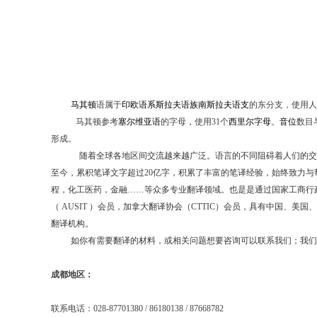
马其顿
语属于
印欧语系
斯拉夫语族
南斯拉夫语支
的东分支，使用人
马其顿参考
塞尔维亚语
的字母，使用
31
个
西里尔字母
。
音位
数目
形成。
随着全球各地区间交流越来越广泛。语言的不同阻碍着人们的交
至今，累积笔译文字超过
20
亿字，积累了丰富的笔译经验，始终致力与
程，化工医药，金融
……
等众多专业翻译领域。也是是通过国家工商行
（
AUSIT
）会员，加拿大翻译协会（
CTTIC
）会员，具有中国、美国、
翻译机构。
如你有需要翻译的材料，或相关问题想要咨询可以联系我们；我们
成都地区：
联系电话：
028-87701380 / 86180138 / 87668782