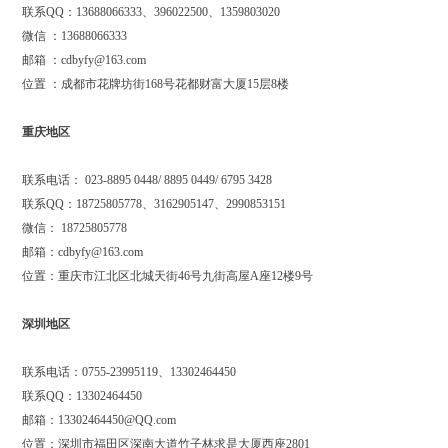
联系
QQ
：
13688066333
、
396022500
、
1359803020
微信
：
13688066333
邮箱
：
cdbyfy@163.com
位置
：成都市花牌坊街
168
号花都财富大厦15层
8
楼
重庆地区
联系电话：
023-8895 0448/ 8895 0449/ 6795 3428
联系
QQ
：
18725805778
、
3162905147
、
2990853151
微信：
18725805778
邮箱：
cdbyfy@163.com
位置：重庆市江北区北城天街
46
号九街高屋
A
座
12
楼
9
号
深圳地区
联系电话：
0755-23995119
、
13302464450
联系
QQ
：
13302464450
邮箱：
13302464450@QQ.com
位置：深圳市福田区深南大道竹子林求是大厦西座
2801