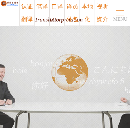
认证
笔译
口译
译员
本地
视听
翻译
外包
化
媒介
Translation
Interpretation
MENU
Certified
Outsourcing
Localization
Media
笔译
口译
认证
译员
本地
视听
翻译
外包
化
媒介