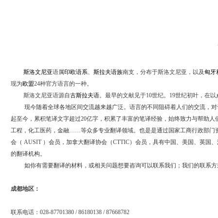
斯洛文尼亚
语属
印欧语系
、
斯拉夫语族
南支，分布于斯洛文尼亚，以及
匈牙
现为
欧盟
24
种官方语言的一种。
斯洛文尼亚语源自
古斯拉夫语
。最早的文献见于
10
世纪。
19
世纪初叶，在以
现今随着全球各地区间交流越来越广泛。语言的不同阻碍着人们的交流，对
起至今，累积笔译文字超过
20
亿字，积累了丰富的笔译经验，始终致力与帮助人
工程，化工医药，金融
……
等众多专业翻译领域。也是是通过国家工商行政部门
会（
AUSIT
）会员，加拿大翻译协会（
CTTIC
）会员，具有中国、美国、英国、
的翻译机构。
如你有需要翻译的材料，或相关问题想要咨询可以联系我们；我们的联系方
成都地区：
联系电话：
028-87701380 / 86180138 / 87668782