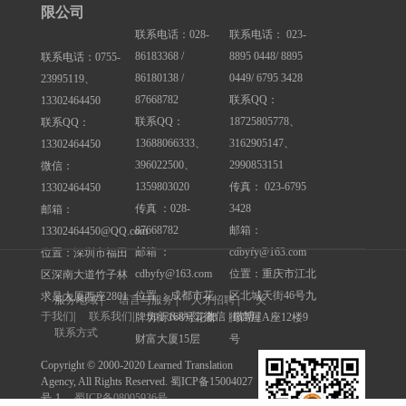
限公司
联系电话：028-
联系电话： 023-
86183368 /
8895 0448/ 8895
联系电话：0755-
86180138 /
0449/ 6795 3428
23995119、
87668782
联系QQ：
13302464450
联系QQ：
18725805778、
联系QQ：
13688066333、
3162905147、
13302464450
396022500、
2990853151
微信：
1359803020
传真： 023-6795
13302464450
传真 ：028-
3428
邮箱：
87668782
邮箱：
13302464450@QQ.com
邮箱 ：
cdbyfy@163.com
位置：深圳市福田
cdbyfy@163.com
位置：重庆市江北
区深南大道竹子林
位置 ：成都市花
区北城天街46号九
求是大厦西座2801
服务地域
|
语言与服务
|
人才招聘
|
关
于我们
|
联系我们
|
知识&动态
| 微信 | 微博 |
牌坊街168号花都
街高屋A座12楼9
联系方式
财富大厦15层
号
Copyright © 2000-2020 Learned Translation
Agency, All Rights Reserved. 蜀ICP备15004027
号-1
蜀ICP备08005936号