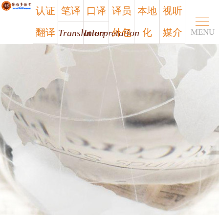
认证
笔译
口译
译员
本地
视听
翻译
外包
化
媒介
Translation
Interpretation
MENU
Certified
Outsourcing
Localization
Media
笔译
口译
认证
译员
本地
视听
翻译
外包
化
媒介